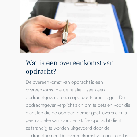
Wat is een overeenkomst van
opdracht?
De overeenkomst van opdracht is een
overeenkomst die de relatie tussen een
opdrachtgever en een opdrachtnemer regelt. De
opdrachtgever verplicht zich om te betalen voor die
diensten die de opdrachtnemer gaat leveren. Er is
geen sprake van loondienst. De opdracht dient
zelfstandig te worden uitgevoerd door de
opdrachtnemer. De overeenkomst van opdracht is