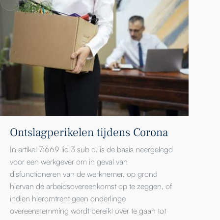
Ontslagperikelen tijdens Corona
In artikel 7:669 lid 3 sub d. is de basis neergelegd
voor een werkgever om in geval van
disfunctioneren van de werknemer, op grond
hiervan de arbeidsovereenkomst op te zeggen, of
indien hieromtrent geen onderlinge
overeenstemming wordt bereikt over te gaan tot