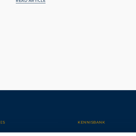
READ ARTICLE
ES
KENNISBANK