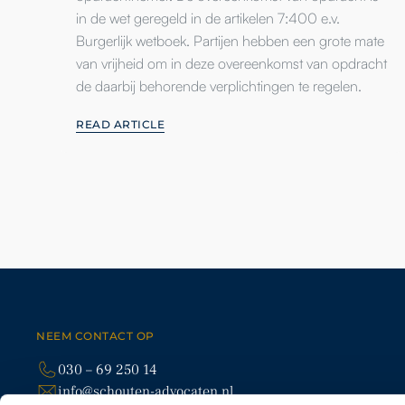
in de wet geregeld in de artikelen 7:400 e.v.
Burgerlijk wetboek. Partijen hebben een grote mate
van vrijheid om in deze overeenkomst van opdracht
de daarbij behorende verplichtingen te regelen.
READ ARTICLE
CONTACT
Contact met Schouten
Advocaten
Contact
NEEM CONTACT OP
EXPERTIS
030 – 69 250 14
info@schouten-advocaten.nl
SLOTLAAN 70-72