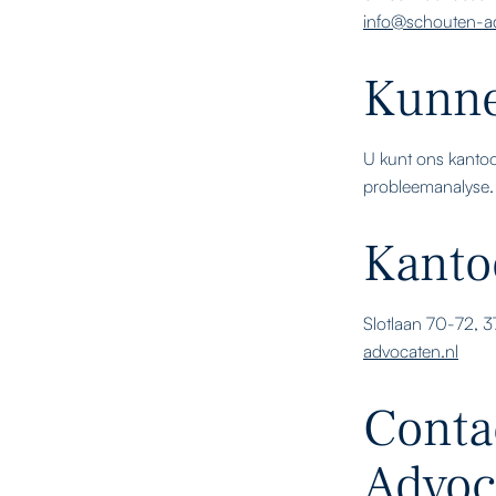
info@schouten-ad
Kunne
U kunt ons kantoo
probleemanalyse.
Kanto
Slotlaan 70-72,
advocaten.nl
Conta
Advoc