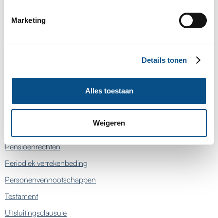
Legaat
Marketing
Legataris
Legitieme portie
Details tonen
Legitimaris
Nieuwe incassowet
Alles toestaan
Ouderschapsplan
Overbedeling
Weigeren
Partneralimentatie
Pensioenrechten
Periodiek verrekenbeding
Personenvennootschappen
Testament
Uitsluitingsclausule