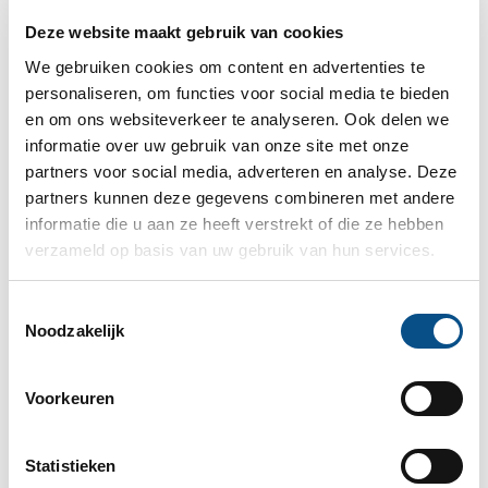
Flex BV
Deze website maakt gebruik van cookies
Franchiseovereenkomst
We gebruiken cookies om content en advertenties te
Fusie
personaliseren, om functies voor social media te bieden
Gemeenschappelijk verzoek
en om ons websiteverkeer te analyseren. Ook delen we
informatie over uw gebruik van onze site met onze
Gemeenschap van goederen
partners voor social media, adverteren en analyse. Deze
Geschillenregeling
partners kunnen deze gegevens combineren met andere
Goodwill
informatie die u aan ze heeft verstrekt of die ze hebben
verzameld op basis van uw gebruik van hun services.
Handelsnaam
Hoeveel erfbelasting moet ik betalen?
Toestemmingsselectie
Noodzakelijk
Huwelijkse voorwaarden
Indexering
Voorkeuren
Kinderalimentatie
Kindsdeel
Statistieken
Kosten kinderen