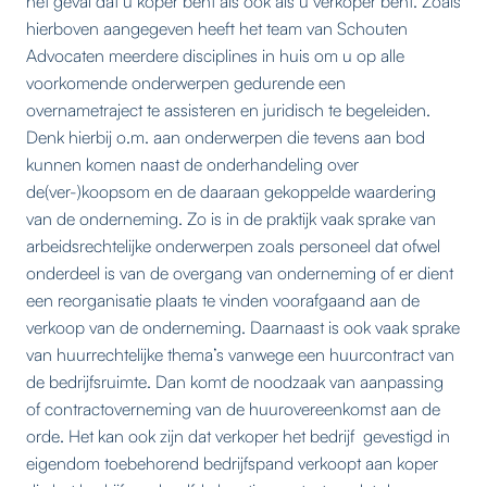
het geval dat u koper bent als ook als u verkoper bent. Zoals
hierboven aangegeven heeft het team van Schouten
Advocaten meerdere disciplines in huis om u op alle
voorkomende onderwerpen gedurende een
overnametraject te assisteren en juridisch te begeleiden.
Denk hierbij o.m. aan onderwerpen die tevens aan bod
kunnen komen naast de onderhandeling over
de(ver-)koopsom en de daaraan gekoppelde waardering
van de onderneming. Zo is in de praktijk vaak sprake van
arbeidsrechtelijke onderwerpen zoals personeel dat ofwel
onderdeel is van de overgang van onderneming of er dient
een reorganisatie plaats te vinden voorafgaand aan de
verkoop van de onderneming. Daarnaast is ook vaak sprake
van huurrechtelijke thema’s vanwege een huurcontract van
de bedrijfsruimte. Dan komt de noodzaak van aanpassing
of contractoverneming van de huurovereenkomst aan de
orde. Het kan ook zijn dat verkoper het bedrijf gevestigd in
eigendom toebehorend bedrijfspand verkoopt aan koper