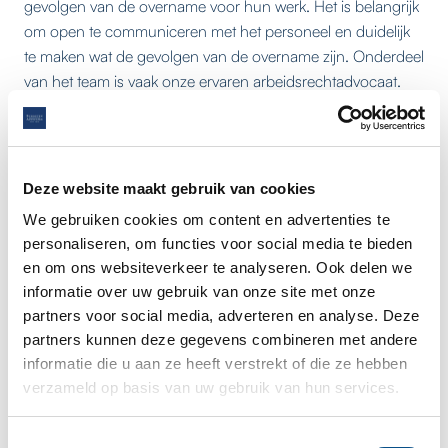
gevolgen van de overname voor hun werk. Het is belangrijk
om open te communiceren met het personeel en duidelijk
te maken wat de gevolgen van de overname zijn. Onderdeel
van het team is vaak onze ervaren arbeidsrechtadvocaat.
De closing van de overname
De laatste stap in het overnameproces is de closing, waarbij
Deze website maakt gebruik van cookies
de transactie formeel wordt afgerond. Dit gebeurt vaak bij
We gebruiken cookies om content en advertenties te
de notaris, die de overdracht van aandelen of activa
personaliseren, om functies voor social media te bieden
formaliseert. Bij de closing wordt de koopovereenkomst
en om ons websiteverkeer te analyseren. Ook delen we
ondertekend en wordt de eigendom van het bedrijf
informatie over uw gebruik van onze site met onze
overgedragen aan de koper. De overname is een feit.
partners voor social media, adverteren en analyse. Deze
partners kunnen deze gegevens combineren met andere
Het belang van de
informatie die u aan ze heeft verstrekt of die ze hebben
overgangsperiode
verzameld op basis van uw gebruik van hun services.
Na de closing volgt vaak een overgangsperiode, waarin de
Toestemmingsselectie