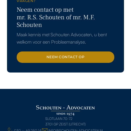
VRAGEN
?
Neem contact op met
mr. R.S. Schouten of mr. M.F.
Schouten
Maak kennis met Schouten Advocaten, u bent
welkom voor een Probleemanalyse.
NEEM CONTACT OP
NEEM CONTACT OP
SLOTLAAN 70-72
3701 GP ZEIST (UTRECHT)
030 – 69 250 14
INFO@SCHOUTEN-ADVOCATEN.NL