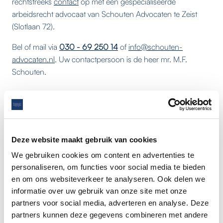
rechtstreeks
contact
op met een gespecialiseerde
arbeidsrecht advocaat van Schouten Advocaten te Zeist
(Slotlaan 72).
Bel of mail via
030 - 69 250 14
of
info@schouten-
advocaten.nl
. Uw contactpersoon is de heer mr. M.F.
Schouten.
Kunnen wij u helpen?
U kunt ons kantoor ook bellen via
030 – 69 250 14
voor
een gratis probleemanalyse.
Deze website maakt gebruik van cookies
We gebruiken cookies om content en advertenties te
Kantoor Zeist
personaliseren, om functies voor social media te bieden
en om ons websiteverkeer te analyseren. Ook delen we
Slotlaan 70-72, 3701 GP ZEIST (UTRECHT)
030 - 69 250
informatie over uw gebruik van onze site met onze
partners voor social media, adverteren en analyse. Deze
14
info@schouten-advocaten.nl
partners kunnen deze gegevens combineren met andere