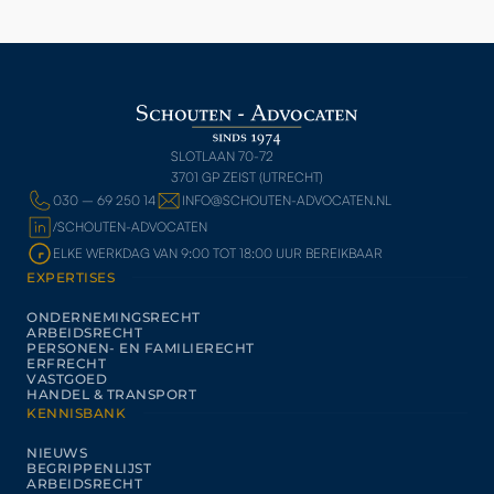
SLOTLAAN 70-72
3701 GP ZEIST (UTRECHT)
030 – 69 250 14
INFO@SCHOUTEN-ADVOCATEN.NL
/SCHOUTEN-ADVOCATEN
ELKE WERKDAG VAN 9:00 TOT 18:00 UUR BEREIKBAAR
EXPERTISES
ONDERNEMINGSRECHT
ARBEIDSRECHT
PERSONEN- EN FAMILIERECHT
ERFRECHT
VASTGOED
HANDEL & TRANSPORT
KENNISBANK
NIEUWS
BEGRIPPENLIJST
ARBEIDSRECHT