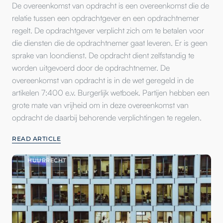
De overeenkomst van opdracht is een overeenkomst die de
relatie tussen een opdrachtgever en een opdrachtnemer
regelt. De opdrachtgever verplicht zich om te betalen voor
die diensten die de opdrachtnemer gaat leveren. Er is geen
sprake van loondienst. De opdracht dient zelfstandig te
worden uitgevoerd door de opdrachtnemer. De
overeenkomst van opdracht is in de wet geregeld in de
artikelen 7:400 e.v. Burgerlijk wetboek. Partijen hebben een
grote mate van vrijheid om in deze overeenkomst van
opdracht de daarbij behorende verplichtingen te regelen.
READ ARTICLE
HUURRECHT