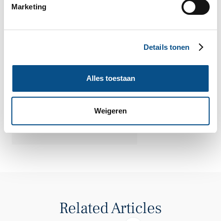
Marketing
mogelijk contact met u op.
VOLG ONS
MAIL ONS
Details tonen
BEL ONS
Alles toestaan
AUTEUR
Mr. M.F. Schouten
Weigeren
ADVOCAAT
Related Articles