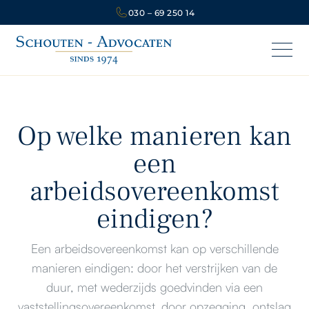
030 – 69 250 14
Op welke manieren kan
een
arbeidsovereenkomst
eindigen?
Een arbeidsovereenkomst kan op verschillende
manieren eindigen: door het verstrijken van de
duur, met wederzijds goedvinden via een
vaststellingsovereenkomst, door opzegging, ontslag