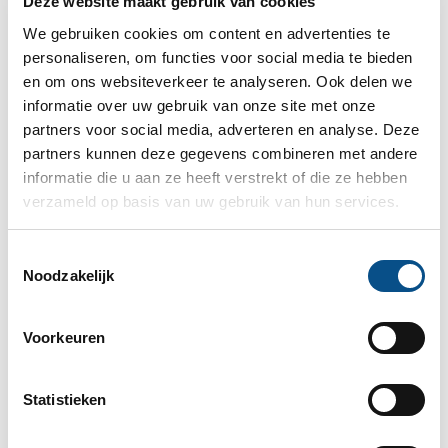
Deze website maakt gebruik van cookies
Bel of mail via
030 - 69 250 14
of
info@schouten-
We gebruiken cookies om content en advertenties te
advocaten.nl
.
personaliseren, om functies voor social media te bieden
en om ons websiteverkeer te analyseren. Ook delen we
Kunnen wij u helpen?
informatie over uw gebruik van onze site met onze
partners voor social media, adverteren en analyse. Deze
U kunt ons kantoor ook bellen via
030 – 69 250 14
voor
partners kunnen deze gegevens combineren met andere
een gratis probleemanalyse.
informatie die u aan ze heeft verstrekt of die ze hebben
verzameld op basis van uw gebruik van hun services.
Kantoor Zeist
Toestemmingsselectie
Slotlaan 70-72, 3701 GP ZEIST (UTRECHT)
030 - 69 250
Noodzakelijk
14
info@schouten-advocaten.nl
Voorkeuren
Contact met Schouten
Advocaten
Statistieken
Wanneer u het formulier invult nemen wij zo spoedig