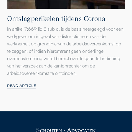
Ontslagperikelen tijdens Corona
In artikel 7:669 lid 3 sub d. is de basis neergelegd voor een
werkgever om in geval van disfunctioneren van de
werknemer, op grond hiervan de arbeidsovereenkomst op
te zeggen, of indien hieromtrent geen onderlinge
overeenstemming wordt bereikt over te gaan tot indiening
van het verzoek aan de kantonrechter om de
arbeidsovereenkomst te ontbinden.
READ ARTICLE