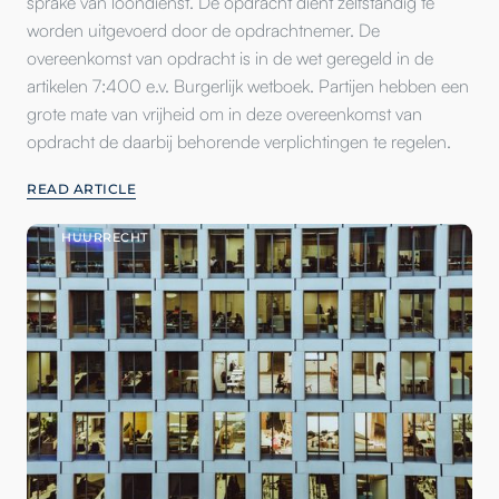
sprake van loondienst. De opdracht dient zelfstandig te
worden uitgevoerd door de opdrachtnemer. De
overeenkomst van opdracht is in de wet geregeld in de
artikelen 7:400 e.v. Burgerlijk wetboek. Partijen hebben een
grote mate van vrijheid om in deze overeenkomst van
opdracht de daarbij behorende verplichtingen te regelen.
READ ARTICLE
HUURRECHT