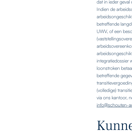
dat in ieder geva
Indien de arbeid
arbeidsongeschikt
betreffende langdu
UWV, of een besc
(vaststellingsove
arbeidsovereenko
arbeidsongeschikth
integratiedossier 
loonstroken betaa
betreffende gegev
transitievergoedin
(volledige) transi
via ons kantoor, 
info@schouten-ad
Kunne