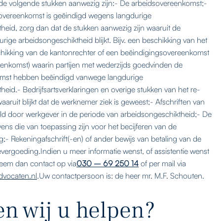
l de volgende stukken aanwezig zijn:- De arbeidsovereenkomst;-
sovereenkomst is geëindigd wegens langdurige
heid, zorg dan dat de stukken aanwezig zijn waaruit de
rige arbeidsongeschiktheid blijkt. Bijv. een beschikking van het
hikking van de kantonrechter of een beëindigingsovereenkomst
reenkomst) waarin partijen met wederzijds goedvinden de
mst hebben beëindigd vanwege langdurige
eid.- Bedrijfsartsverklaringen en overige stukken van het re-
waaruit blijkt dat de werknemer ziek is geweest;- Afschriften van
ld door werkgever in de periode van arbeidsongeschiktheid;- De
ens die van toepassing zijn voor het becijferen van de
g;- Rekeningafschrift(-en) of ander bewijs van betaling van de
tievergoeding.Indien u meer informatie wenst, of assistentie wenst
neem dan contact op via
030 – 69 250 14
of per mail via
vocaten.nl
.Uw contactpersoon is: de heer mr. M.F. Schouten.
n wij u helpen?