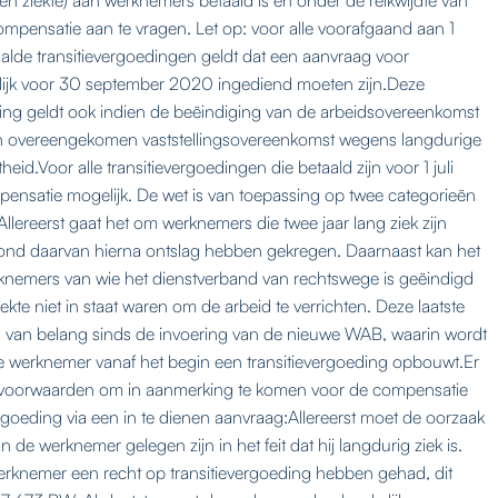
compensatie aan te vragen. Let op: voor alle voorafgaand aan 1
aalde transitievergoedingen geldt dat een aanvraag voor
rlijk voor 30 september 2020 ingediend moeten zijn.Deze
ing geldt ook indien de beëindiging van de arbeidsovereenkomst
een overeengekomen vaststellingsovereenkomst wegens langdurige
eid.Voor alle transitievergoedingen die betaald zijn voor 1 juli
ensatie mogelijk. De wet is van toepassing op twee categorieën
llereerst gaat het om werknemers die twee jaar lang ziek zijn
ond daarvan hierna ontslag hebben gekregen. Daarnaast kan het
nemers van wie het dienstverband van rechtswege is geëindigd
iekte niet in staat waren om de arbeid te verrichten. Deze laatste
al van belang sinds de invoering van de nieuwe WAB, waarin wordt
e werknemer vanaf het begin een transitievergoeding opbouwt.Er
de voorwaarden om in aanmerking te komen voor de compensatie
ergoeding via een in te dienen aanvraag:Allereerst moet de oorzaak
n de werknemer gelegen zijn in het feit dat hij langdurig ziek is.
rknemer een recht op transitievergoeding hebben gehad, dit