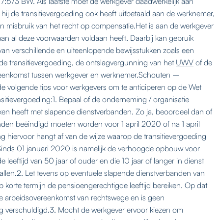
rt. 7:673 BW. Als laatste moet de werkgever daadwerkelijk aan
hij de transitievergoeding ook heeft uitbetaald aan de werknemer,
n misbruik van het recht op compensatie.Het is aan de werkgever
an al deze voorwaarden voldaan heeft. Daarbij kan gebruik
n verschillende en uiteenlopende bewijsstukken zoals een
 de transitievergoeding, de ontslagvergunning van het
UWV
of de
eenkomst tussen werkgever en werknemer.Schouten –
e volgende tips voor werkgevers om te anticiperen op de Wet
itievergoeding:1. Bepaal of de onderneming / organisatie
en heeft met slapende dienstverbanden. Zo ja, beoordeel dan of
den beëindigd moeten worden voor 1 april 2020 of na 1 april
 hiervoor hangt af van de wijze waarop de transitievergoeding
Sinds 01 januari 2020 is namelijk de verhoogde opbouw voor
leeftijd van 50 jaar of ouder en die 10 jaar of langer in dienst
vallen.2. Let tevens op eventuele slapende dienstverbanden van
 korte termijn de pensioengerechtigde leeftijd bereiken. Op dat
e arbeidsovereenkomst van rechtswege en is geen
ng verschuldigd.3. Mocht de werkgever ervoor kiezen om