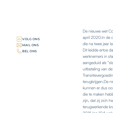
De nieuwe wet Com
april 2020.In de 
VOLG ONS
die na twee jaar l
MAIL ONS
Dit leidde ertoe 
BEL ONS
werknemers in st
aangeduid als “sl
uitbetaling van d
Transitievergoedi
terugkrijgen.De n
kunnen er dus oo
die te maken heb
zijn, dat zij zich
terugwerkende krac
2015 (na 104 weke