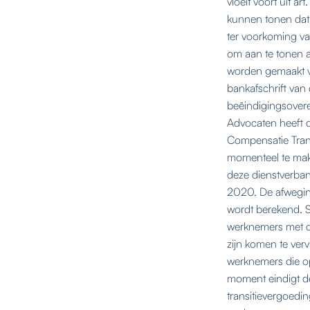
vloeit voort uit a
kunnen tonen dat 
ter voorkoming va
om aan te tonen a
worden gemaakt va
bankafschrift van
beëindigingsover
Advocaten heeft d
Compensatie Trans
momenteel te mak
deze dienstverban
2020. De afweging
wordt berekend. 
werknemers met de 
zijn komen te ver
werknemers die op
moment eindigt d
transitievergoedi