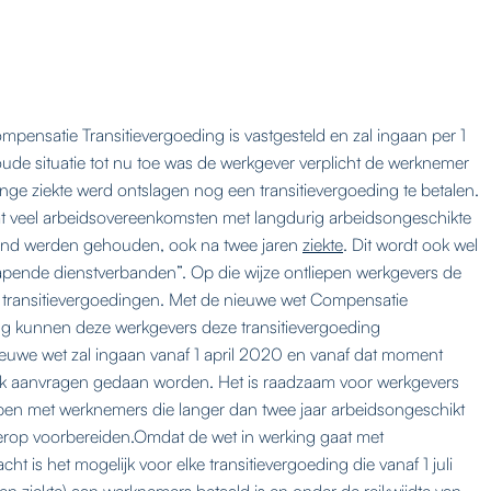
pensatie Transitievergoeding is vastgesteld en zal ingaan per 1
oude situatie tot nu toe was de werkgever verplicht de werknemer
ange ziekte werd ontslagen nog een transitievergoeding te betalen.
dat veel arbeidsovereenkomsten met langdurig arbeidsongeschikte
and werden gehouden, ook na twee jaren
ziekte
. Dit wordt ook wel
apende dienstverbanden”. Op die wijze ontliepen werkgevers de
e transitievergoedingen. Met de nieuwe wet Compensatie
ng kunnen deze werkgevers deze transitievergoeding
ieuwe wet zal ingaan vanaf 1 april 2020 en vanaf dat moment
k aanvragen gedaan worden. Het is raadzaam voor werkgevers
ben met werknemers die langer dan twee jaar arbeidsongeschikt
 hierop voorbereiden.Omdat de wet in werking gaat met
ht is het mogelijk voor elke transitievergoeding die vanaf 1 juli
n ziekte) aan werknemers betaald is en onder de reikwijdte van