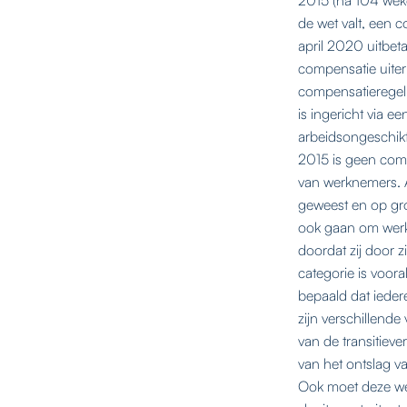
de wet valt, een 
april 2020 uitbet
compensatie uite
compensatieregel
is ingericht via 
arbeidsongeschikth
2015 is geen comp
van werknemers. A
geweest en op gr
ook gaan om werk
doordat zij door z
categorie is voor
bepaald dat ieder
zijn verschillen
van de transitiev
van het ontslag va
Ook moet deze we