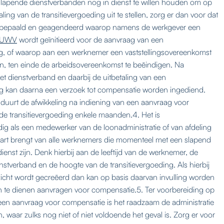
lapende dienstverbanden nog in dienst te willen houden om op
taling van de transitievergoeding uit te stellen, zorg er dan voor dat
 bepaald en geagendeerd waarop namens de werkgever een
UWV
wordt geïnitieerd voor de aanvraag van een
g, of waarop aan een werknemer een vaststellingsovereenkomst
, ten einde de arbeidsovereenkomst te beëindigen. Na
et dienstverband en daarbij de uitbetaling van een
ng kan daarna een verzoek tot compensatie worden ingediend.
duurt de afwikkeling na indiening van een aanvraag voor
e transitievergoeding enkele maanden.4. Het is
g als een medewerker van de loonadministratie of van afdeling
aart brengt van alle werknemers die momenteel met een slapend
ienst zijn. Denk hierbij aan de leeftijd van de werknemer, de
nstverband en de hoogte van de transitievergoeding. Als hierbij
zicht wordt gecreëerd dan kan op basis daarvan invulling worden
 te dienen aanvragen voor compensatie.5. Ter voorbereiding op
een aanvraag voor compensatie is het raadzaam de administratie
 waar zulks nog niet of niet voldoende het geval is. Zorg er voor