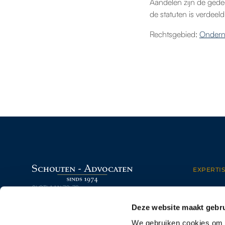
Aandelen zijn de gede
de statuten is verdeeld
Rechtsgebied:
Ondern
EXPERTIS
SLOTLAAN 70-72
ONDER
3701 GP ZEIST (UTRECHT)
ARBEI
Deze website maakt gebru
030 – 69 250 14
PERSON
ERFRE
INFO@SCHOUTEN-ADVOCATEN.NL
VASTG
We gebruiken cookies om c