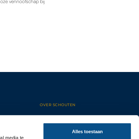
loze vennootschap bij
OVER SCHOUTEN
HOME
OVER ONS
ONS TEAM
Alles toestaan
CONTACT
ALGEMENE VOORWAARDEN
al media te