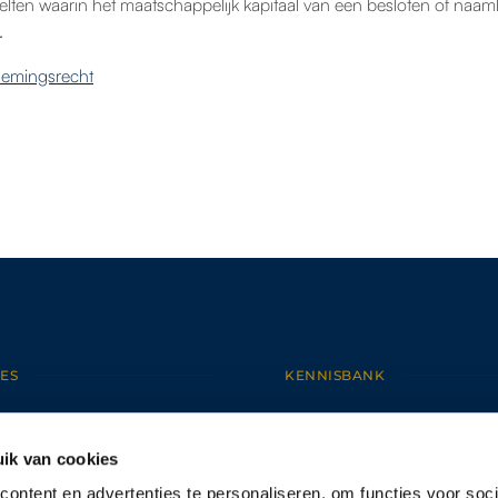
elten waarin het maatschappelijk kapitaal van een besloten of naam
.
emingsrecht
ES
KENNISBANK
NEMINGSRECHT
NIEUWS
DSRECHT
BEGRIPPENLIJST
ik van cookies
EN- EN FAMILIERECHT
ARBEIDSRECHT
CHT
ECHTSCHEIDING
OED
ERFRECHT
ontent en advertenties te personaliseren, om functies voor soci