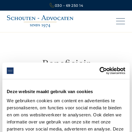
030 – 69 250 14
Beneficiair
aanvaarden
Deze website maakt gebruik van cookies
Het aanvaarden van een erfenis, onder het
We gebruiken cookies om content en advertenties te
voorrecht van een boedelbeschrijving waarbij de
personaliseren, om functies voor social media te bieden
erfgenaam alleen voor eventuele schulden
en om ons websiteverkeer te analyseren. Ook delen we
aansprakelijk is voor zover deze schulden uit de
informatie over uw gebruik van onze site met onze
nalatenschap kunnen worden betaald. Neem
partners voor social media, adverteren en analyse. Deze
contact op
met onze
erfrecht advocaat
voor