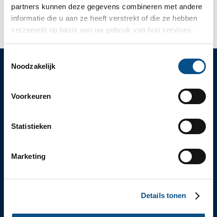
partners kunnen deze gegevens combineren met andere
advies over het aanvaarden van een erfenis.
informatie die u aan ze heeft verstrekt of die ze hebben
verzameld op basis van uw gebruik van hun services.
Toestemmingsselectie
Noodzakelijk
Voorkeuren
SLOTLAAN 70-72
3701 GP ZEIST (UTRECHT)
030 – 69 250 14
INFO@SCHOUTEN-ADVOCATEN.NL
Statistieken
/SCHOUTEN-ADVOCATEN
ELKE WERKDAG VAN 9:00 TOT 18:00 UUR BEREIKBAAR
EXPERTISES
Marketing
ONDERNEMINGSRECHT
ARBEIDSRECHT
PERSONEN- EN FAMILIERECHT
ERFRECHT
Details tonen
VASTGOED
HANDEL & TRANSPORT
KENNISBANK