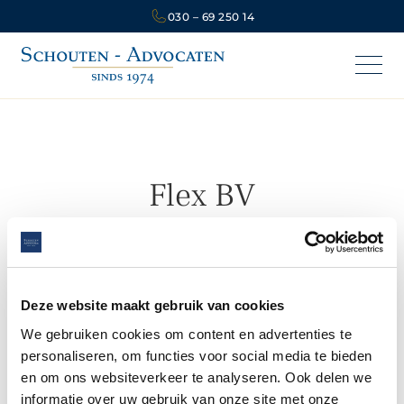
030 – 69 250 14
Flex BV
Per 1 oktober 2012 zijn de regels voor oprichting
van BV’s eenvoudiger en flexibeler geworden. De
belangrijkste wijzigingen zijn :
Deze website maakt gebruik van cookies
• Startkapitaal van € 18.000,- is afgeschaft;• De
We gebruiken cookies om content en advertenties te
inrichting van BV’s is flexibeler;• Er zijn diverse
personaliseren, om functies voor social media te bieden
mogelijkheden om van de wet en statuten af te
en om ons websiteverkeer te analyseren. Ook delen we
wijken.
informatie over uw gebruik van onze site met onze