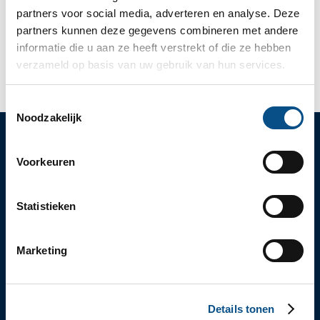
partners voor social media, adverteren en analyse. Deze
Rechtsgebied:
Ondernemingsrecht
partners kunnen deze gegevens combineren met andere
informatie die u aan ze heeft verstrekt of die ze hebben
verzameld op basis van uw gebruik van hun services.
Toestemmingsselectie
Noodzakelijk
Voorkeuren
SLOTLAAN 70-72
3701 GP ZEIST (UTRECHT)
Statistieken
030 – 69 250 14
INFO@SCHOUTEN-ADVOCATEN.NL
/SCHOUTEN-ADVOCATEN
ELKE WERKDAG VAN 9:00 TOT 18:00 UUR BEREIKBAAR
Marketing
EXPERTISES
ONDERNEMINGSRECHT
ARBEIDSRECHT
Details tonen
PERSONEN- EN FAMILIERECHT
ERFRECHT