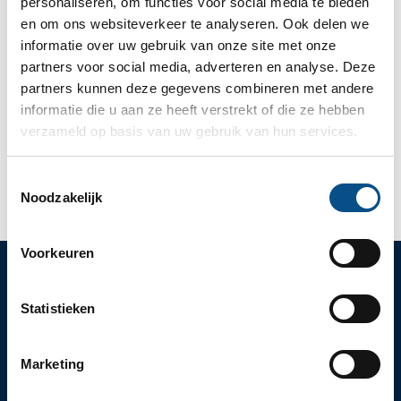
personaliseren, om functies voor social media te bieden
rechthebbende van is.
en om ons websiteverkeer te analyseren. Ook delen we
informatie over uw gebruik van onze site met onze
De handelsnaam of handelsnamen wordt/worden
partners voor social media, adverteren en analyse. Deze
ingeschreven in het register bij de Kamer van
partners kunnen deze gegevens combineren met andere
Koophandel.
informatie die u aan ze heeft verstrekt of die ze hebben
Rechtsgebied:
Ondernemingsrecht
verzameld op basis van uw gebruik van hun services.
Toestemmingsselectie
Noodzakelijk
Voorkeuren
Statistieken
SLOTLAAN 70-72
3701 GP ZEIST (UTRECHT)
Marketing
030 – 69 250 14
INFO@SCHOUTEN-ADVOCATEN.NL
/SCHOUTEN-ADVOCATEN