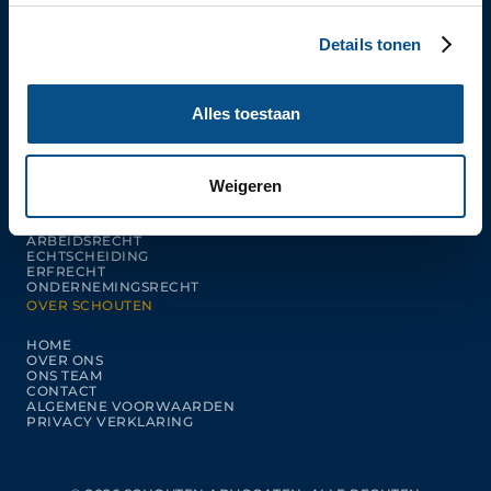
ELKE WERKDAG VAN 9:00 TOT 18:00 UUR BEREIKBAAR
EXPERTISES
Details tonen
ONDERNEMINGSRECHT
ARBEIDSRECHT
PERSONEN- EN FAMILIERECHT
Alles toestaan
ERFRECHT
VASTGOED
HANDEL & TRANSPORT
KENNISBANK
Weigeren
NIEUWS
BEGRIPPENLIJST
ARBEIDSRECHT
ECHTSCHEIDING
ERFRECHT
ONDERNEMINGSRECHT
OVER SCHOUTEN
HOME
OVER ONS
ONS TEAM
CONTACT
ALGEMENE VOORWAARDEN
PRIVACY VERKLARING