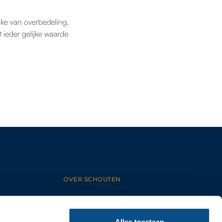
ke van overbedeling.
ieder gelijke waarde
OVER SCHOUTEN
HOME
OVER ONS
ONS TEAM
Alles toestaan