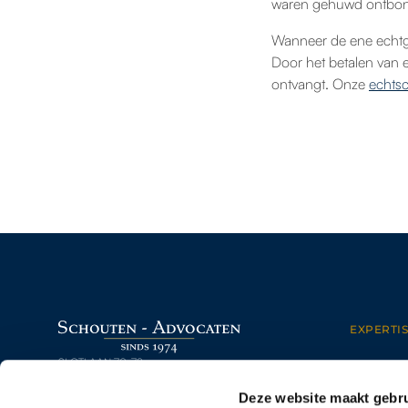
waren gehuwd ontbo
Wanneer de ene echtge
Door het betalen van 
ontvangt. Onze
echts
EXPERTIS
SLOTLAAN 70-72
ONDER
3701 GP ZEIST (UTRECHT)
ARBEI
Deze website maakt gebru
030 – 69 250 14
PERSON