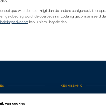
nden.
noot qua waarde meer krijgt dan de andere echtgenoot, is er spra
een geldbedrag wordt de overbedeling zodanig gecompenseerd dat 
cheidingsadvocaat
kan u hierbij begeleiden.
ES
KENNISBANK
NEMINGSRECHT
NIEUWS
DSRECHT
BEGRIPPENLIJST
ik van cookies
EN- EN FAMILIERECHT
ARBEIDSRECHT