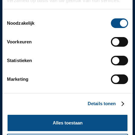
verzameld op basis van uw gebruik van hun services.
Toestemmingsselectie
Noodzakelijk
SLOTLAAN 70-72
3701 GP ZEIST (UTRECHT)
030 – 69 250 14
INFO@SCHOUTEN-ADVOCATEN.NL
Voorkeuren
/SCHOUTEN-ADVOCATEN
ELKE WERKDAG VAN 9:00 TOT 18:00 UUR BEREIKBAAR
EXPERTISES
Statistieken
ONDERNEMINGSRECHT
ARBEIDSRECHT
PERSONEN- EN FAMILIERECHT
Marketing
ERFRECHT
VASTGOED
HANDEL & TRANSPORT
KENNISBANK
Details tonen
NIEUWS
BEGRIPPENLIJST
ARBEIDSRECHT
ECHTSCHEIDING
Alles toestaan
ERFRECHT
ONDERNEMINGSRECHT
OVER SCHOUTEN