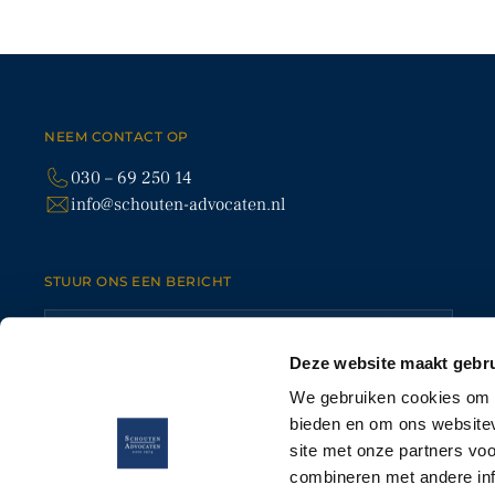
Contact
NEEM CONTACT OP
EXPERTIS
030 – 69 250 14
info@schouten-advocaten.nl
SLOTLAAN 70-72
ONDER
3701 GP ZEIST (UTRECHT)
ARBEI
030 – 69 250 14
PERSON
ERFRE
INFO@SCHOUTEN-ADVOCATEN.NL
STUUR ONS EEN BERICHT
VASTG
HANDE
/SCHOUTEN-ADVOCATEN
ELKE WERKDAG VAN 9:00 TOT 18:00 UUR
BEREIKBAAR
Deze website maakt gebru
We gebruiken cookies om c
bieden en om ons websitev
site met onze partners vo
combineren met andere inf