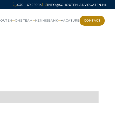
030 – 69 250 14
INFO@SCHOUTEN-ADVOCATEN.NL
HOUTEN
ONS TEAM
KENNISBANK
VACATURE
CONTACT
CONTACT