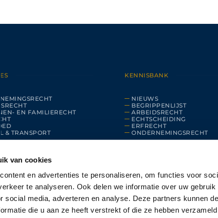
ES
KENNISBANK
NEMINGSRECHT
NIEUWS
DSRECHT
BEGRIPPENLIJST
EN- EN FAMILIERECHT
ARBEIDSRECHT
CHT
ECHTSCHEIDING
OED
ERFRECHT
L & TRANSPORT
ONDERNEMINGSRECHT
ik van cookies
ontent en advertenties te personaliseren, om functies voor soci
erkeer te analyseren. Ook delen we informatie over uw gebruik
or social media, adverteren en analyse. Deze partners kunnen 
ormatie die u aan ze heeft verstrekt of die ze hebben verzameld
©
2026
SCHOUTEN ADVOCATEN. ALLE RECHTEN VOORBEHOUDEN.