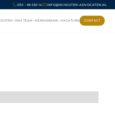
030 – 69 250 14
INFO@SCHOUTEN-ADVOCATEN.NL
HOUTEN
ONS TEAM
KENNISBANK
VACATURE
CONTACT
CONTACT