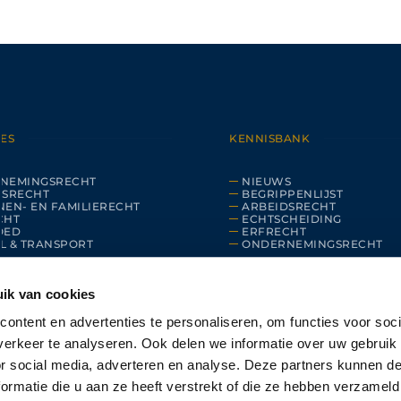
ES
KENNISBANK
NEMINGSRECHT
NIEUWS
DSRECHT
BEGRIPPENLIJST
EN- EN FAMILIERECHT
ARBEIDSRECHT
CHT
ECHTSCHEIDING
OED
ERFRECHT
L & TRANSPORT
ONDERNEMINGSRECHT
ik van cookies
ontent en advertenties te personaliseren, om functies voor soci
erkeer te analyseren. Ook delen we informatie over uw gebruik
or social media, adverteren en analyse. Deze partners kunnen 
ormatie die u aan ze heeft verstrekt of die ze hebben verzameld
©
2026
SCHOUTEN ADVOCATEN. ALLE RECHTEN VOORBEHOUDEN.