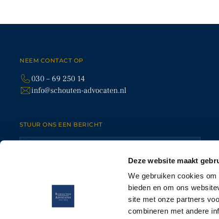
Contact
NEEM CONTACT OP
EXPERTIS
030 – 69 250 14
info@schouten-advocaten.nl
SLOTLAAN 70-72
ONDER
3701 GP ZEIST (UTRECHT)
ARBEI
030 – 69 250 14
PERSON
ERFRE
INFO@SCHOUTEN-ADVOCATEN.NL
STUUR ONS EEN BERICHT
VASTG
HANDE
/SCHOUTEN-ADVOCATEN
ELKE WERKDAG VAN 9:00 TOT 18:00 UUR
BEREIKBAAR
Deze website maakt gebru
We gebruiken cookies om c
bieden en om ons websitev
site met onze partners vo
combineren met andere inf