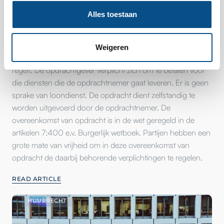
Wat is een overeenkomst van
Alles toestaan
opdracht?
De overeenkomst van opdracht is een overeenkomst die de
Weigeren
relatie tussen een opdrachtgever en een opdrachtnemer
regelt. De opdrachtgever verplicht zich om te betalen voor
die diensten die de opdrachtnemer gaat leveren. Er is geen
sprake van loondienst. De opdracht dient zelfstandig te
worden uitgevoerd door de opdrachtnemer. De
overeenkomst van opdracht is in de wet geregeld in de
artikelen 7:400 e.v. Burgerlijk wetboek. Partijen hebben een
grote mate van vrijheid om in deze overeenkomst van
opdracht de daarbij behorende verplichtingen te regelen.
READ ARTICLE
HUURRECHT