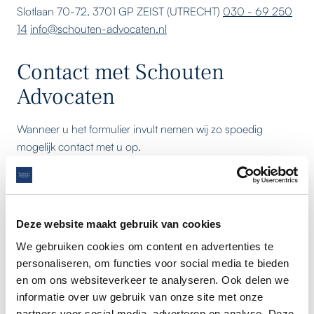
Slotlaan 70-72, 3701 GP ZEIST (UTRECHT)
030 - 69 250
14
info@schouten-advocaten.nl
Contact met Schouten
Advocaten
Wanneer u het formulier invult nemen wij zo spoedig
mogelijk contact met u op.
VOLG ONS
MAIL ONS
BEL ONS
Deze website maakt gebruik van cookies
We gebruiken cookies om content en advertenties te
AUTEUR
personaliseren, om functies voor social media te bieden
Mr. M.F. Schouten
en om ons websiteverkeer te analyseren. Ook delen we
ADVOCAAT
informatie over uw gebruik van onze site met onze
partners voor social media, adverteren en analyse. Deze