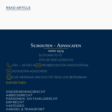
READ ARTICLE
SLOTLAAN 70-72
3701 GP ZEIST (UTRECHT)
030 – 69 250 14
INFO@SCHOUTEN-ADVOCATEN.NL
/SCHOUTEN-ADVOCATEN
ELKE WERKDAG VAN 9:00 TOT 18:00 UUR BEREIKBAAR
EXPERTISES
ONDERNEMINGSRECHT
ARBEIDSRECHT
PERSONEN- EN FAMILIERECHT
ERFRECHT
VASTGOED
HANDEL & TRANSPORT