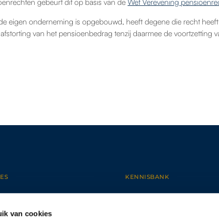
enrechten gebeurt dit op basis van de
Wet Verevening pensioenre
de eigen onderneming is opgebouwd, heeft degene die recht heeft
 afstorting van het pensioenbedrag tenzij daarmee de voortzetting
ES
KENNISBANK
NEMINGSRECHT
NIEUWS
DSRECHT
BEGRIPPENLIJST
ik van cookies
EN- EN FAMILIERECHT
ARBEIDSRECHT