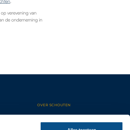
chten
.
 op verevening van
 van de onderneming in
OVER SCHOUTEN
HOME
OVER ONS
ONS TEAM
Alles toestaan