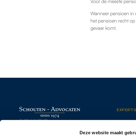
Voor de meeste pensio
Wanneer pensioen in 
het pensioen recht op
gevaar komt.
EXPERTIS
SLOTLAAN 70-72
ONDER
3701 GP ZEIST (UTRECHT)
ARBEI
Deze website maakt gebru
030 – 69 250 14
PERSON