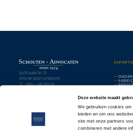
EXPERTIS
SLOTLAAN 70-72
ONDER
3701 GP ZEIST (UTRECHT)
ARBEI
030 – 69 250 14
PERSON
ERFRE
INFO@SCHOUTEN-ADVOCATEN.NL
VASTG
Deze website maakt gebru
HANDE
/SCHOUTEN-ADVOCATEN
ELKE WERKDAG VAN 9:00 TOT 18:00 UUR
We gebruiken cookies om c
BEREIKBAAR
bieden en om ons websitev
site met onze partners vo
combineren met andere inf