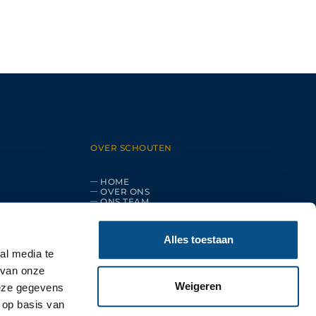
OVER SCHOUTEN
HOME
OVER ONS
ONS TEAM
CONTACT
ALGEMENE VOORWAARDEN
PRIVACY VERKLARING
Alles toestaan
al media te
 van onze
Weigeren
deze gegevens
 op basis van