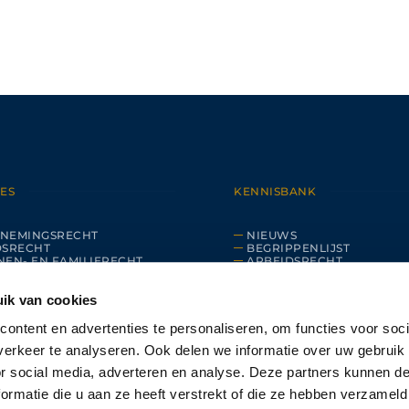
ES
KENNISBANK
NEMINGSRECHT
NIEUWS
DSRECHT
BEGRIPPENLIJST
EN- EN FAMILIERECHT
ARBEIDSRECHT
CHT
ECHTSCHEIDING
OED
ERFRECHT
ik van cookies
L & TRANSPORT
ONDERNEMINGSRECHT
ontent en advertenties te personaliseren, om functies voor soci
erkeer te analyseren. Ook delen we informatie over uw gebruik
or social media, adverteren en analyse. Deze partners kunnen 
ormatie die u aan ze heeft verstrekt of die ze hebben verzameld