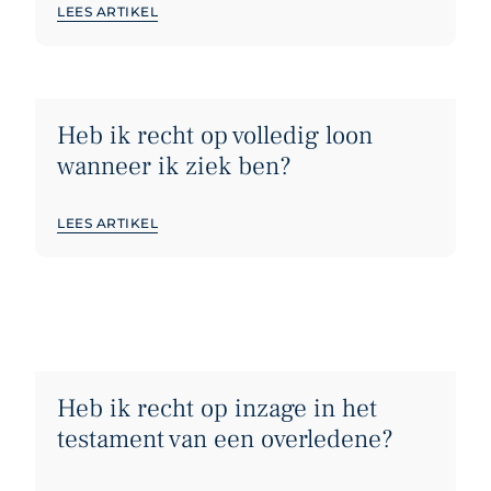
LEES ARTIKEL
ontslag op staande voet of ontbinding door de
kantonrechter.
Heb ik recht op volledig loon
wanneer ik ziek ben?
LEES ARTIKEL
Heb ik recht op inzage in het
testament van een overledene?