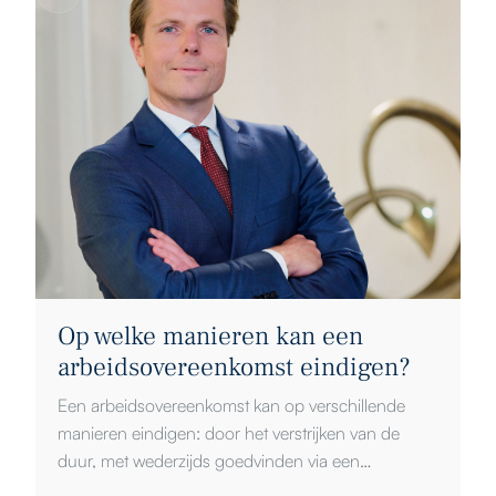
Op welke manieren kan een
arbeidsovereenkomst eindigen?
Een arbeidsovereenkomst kan op verschillende
manieren eindigen: door het verstrijken van de
duur, met wederzijds goedvinden via een
vaststellingsovereenkomst, door opzegging,