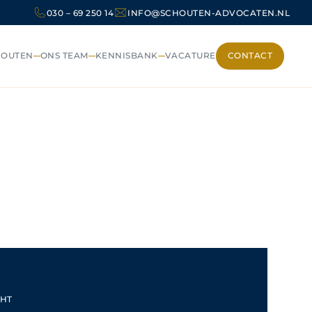
030 – 69 250 14
INFO@SCHOUTEN-ADVOCATEN.NL
HOUTEN
ONS TEAM
KENNISBANK
VACATURE
CONTACT
CONTACT
HT