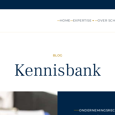
HOME
EXPERTISE
OVER SC
BLOG
Kennisbank
ONDERNEMINGSREC